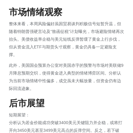
市场情绪观察
整体来看，本周风险偏好虽因贸易谈判积极信号短暂升温，但
随着特朗普强硬言论及“致函征税”计划曝光，市场避险情绪再次
抬头。美债收益率企稳与美元短线反弹暂缓了黄金上行步伐，
但从资金流入ETF与期货头寸观察，黄金仍具备一定避险支
撑。
此外，美国国会预算办公室对美国赤字的预警与市场对美联储9
月降息预期交织，使得黄金进入典型的情绪博弈区间。分析认
为当前市场情绪中性偏多，成交虽未大幅放量，但资金仍有边
际回流迹象。
后市展望
短期展望：
分析认为若金价能成功突破3400美元关键阻力并企稳，或将打
开向3450美元甚至3499美元高点的反弹空间。反之，若下破