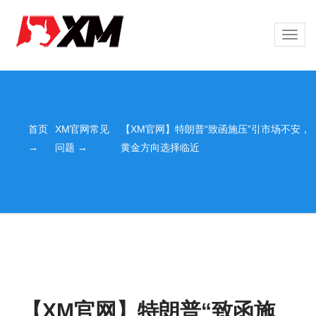
Toggl
navig
首页
XM官网常见
【XM官网】特朗普“致函施压”引市场不安，
→
问题 →
黄金方向选择临近
【XM官网】特朗普“致函施