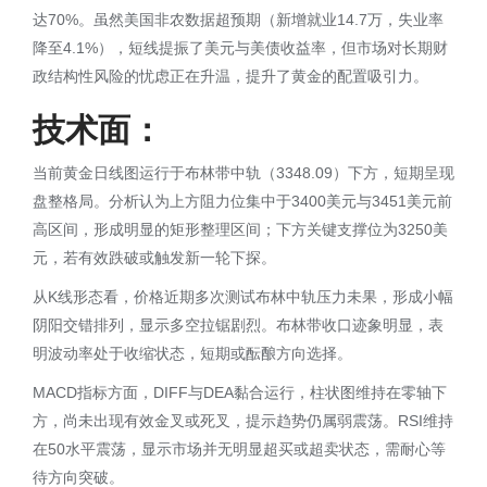
达70%。虽然美国非农数据超预期（新增就业14.7万，失业率
降至4.1%），短线提振了美元与美债收益率，但市场对长期财
政结构性风险的忧虑正在升温，提升了黄金的配置吸引力。
技术面：
当前黄金日线图运行于布林带中轨（3348.09）下方，短期呈现
盘整格局。分析认为上方阻力位集中于3400美元与3451美元前
高区间，形成明显的矩形整理区间；下方关键支撑位为3250美
元，若有效跌破或触发新一轮下探。
从K线形态看，价格近期多次测试布林中轨压力未果，形成小幅
阴阳交错排列，显示多空拉锯剧烈。布林带收口迹象明显，表
明波动率处于收缩状态，短期或酝酿方向选择。
MACD指标方面，DIFF与DEA黏合运行，柱状图维持在零轴下
方，尚未出现有效金叉或死叉，提示趋势仍属弱震荡。RSI维持
在50水平震荡，显示市场并无明显超买或超卖状态，需耐心等
待方向突破。