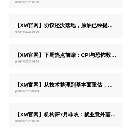
积预期压制市场情绪
发布时间2026-08-09
【XM官网】协议还没落地，原油已经提前
剧烈定价，接下来市场真正要验证什么？
发布时间2026-08-09
【XM官网】下周热点前瞻：CPI与恐怖数据
中寻找预期差
发布时间2026-08-09
【XM官网】从技术整理到基本面重估，美
元兑加元下一阶段关注焦点浮现
发布时间2026-08-09
【XM官网】机构评7月非农：就业意外萎
缩，美联储迎政策难题
发布时间2026-08-09