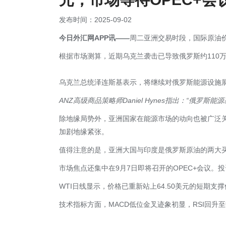
发布时间：2025-09-02
今日外汇网APP讯——
周二亚洲交易时段，国际原油价格
根据市场测算，近期乌克兰袭击已导致俄罗斯约110万
乌克兰总统泽连斯基表示，将继续对俄罗斯能源设施
ANZ高级商品策略师Daniel Hynes指出：“
除地缘局势外，亚洲国家在能源市场的动向也被广泛关
加剧地缘紧张。
值得注意的是，亚洲大国与印度是俄罗斯原油的两大
市场焦点还集中在9月7日即将召开的OPEC+会议
WTI日线显示，价格已重新站上64.50美元的短期支撑
技术指标方面，MACD低位金叉迹象初显，RSI回升