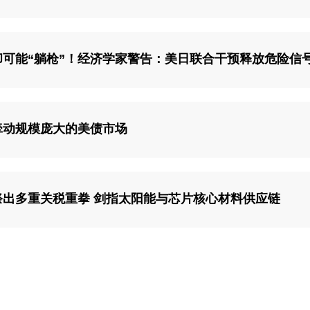
却可能“躺枪”！经济学家警告：美日联合干预释放危险信
牵动规模庞大的美债市场
祭出多重关税重拳 剑指太阳能与芯片核心材料供应链