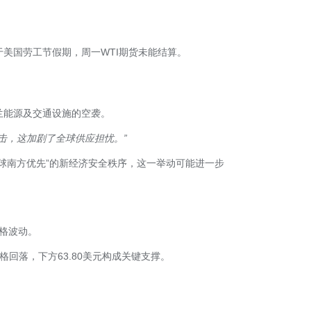
由于美国劳工节假期，周一WTI期货未能结算。
兰能源及交通设施的空袭。
攻击，这加剧了全球供应担忧。”
球南方优先”的新经济安全秩序，这一举动可能进一步
价格波动。
价格回落，下方63.80美元构成关键支撑。