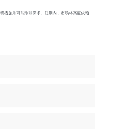
关税措施则可能削弱需求。短期内，市场将高度依赖