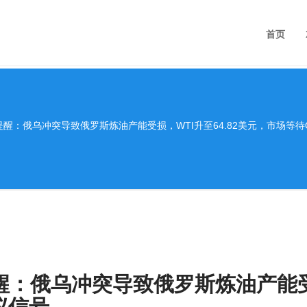
首页
醒：俄乌冲突导致俄罗斯炼油产能受损，WTI升至64.82美元，市场等待O
：俄乌冲突导致俄罗斯炼油产能受损
议信号