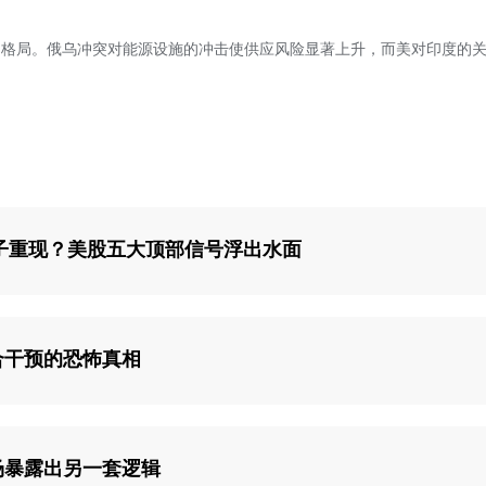
的格局。俄乌冲突对能源设施的冲击使供应风险显著上升，而美对印度的
影子重现？美股五大顶部信号浮出水面
合干预的恐怖真相
场暴露出另一套逻辑